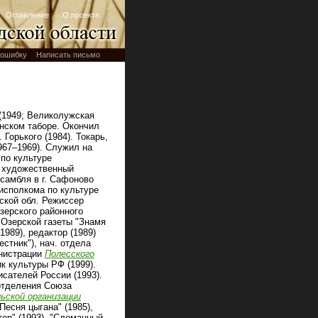
Оглавление
О проекте
ошибку
Написать письмо
(1949; Великолужская
анском таборе. Окончил
Горького (1984). Токарь,
967–1969). Служил на
 по культуре
, художественный
самбля в г. Сафоново
йисполкома по культуре
дской обл. Режиссер
Озерского районного
 Озерской газеты "Знамя
1989), редактор (1989)
стник"), нач. отдела
инистрации
Полесского
к культуры РФ (1999).
сателей России (1993).
отделения Союза
ьской организации
Песня цыгана" (1985),
тер" (1993), "Сломанный