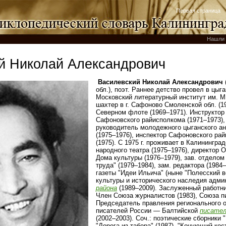
Первая страница
Нашли 
й Николай Александрович
Василевский Николай Александрович
обл.), поэт. Раннее детство провел в цыг
Московский литературный институт им. М. 
шахтер в г. Сафоново Смоленской обл. (1
Северном флоте (1969–1971). Инструктор
Сафоновского райисполкома (1971–1973)
руководитель молодежного цыганского ан
(1975–1976), инспектор Сафоновского ра
(1975). С 1975 г. проживает в Калинингра
народного театра (1975–1976), директор 
Дома культуры (1976–1979), зав. отделом
труда" (1979–1984), зам. редактора (1984–
газеты "Идеи Ильича" (ныне "Полесский ве
культуры и исторического наследия адм
района
(1989–2009). Заслуженный работни
Член Союза журналистов (1983), Союза пи
Председатель правления регионального 
писателей России — Балтийской
писател
(2002–2003). Соч.: поэтические сборники "
"Дорога из табора" (1987), "Кочующий кос