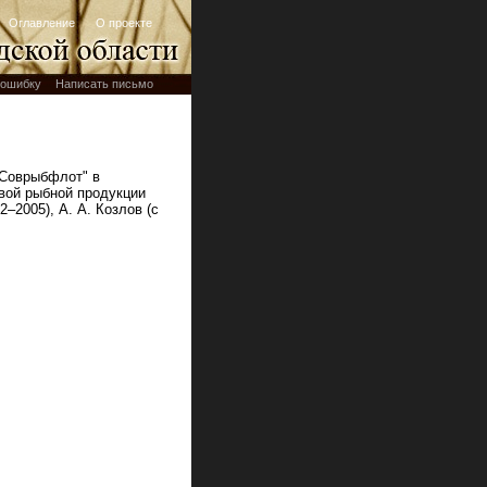
Оглавление
О проекте
ошибку
Написать письмо
"Соврыбфлот" в
вой рыбной продукции
–2005), А. А. Козлов (с