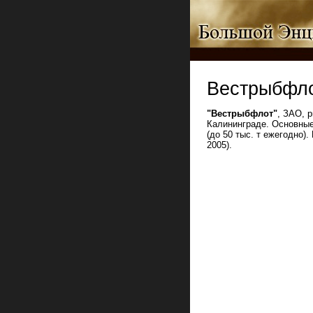
Вестрыбфл
"Вестрыбфлот"
, ЗАО, 
Калининграде. Основные
(до 50 тыс. т ежегодно)
2005).