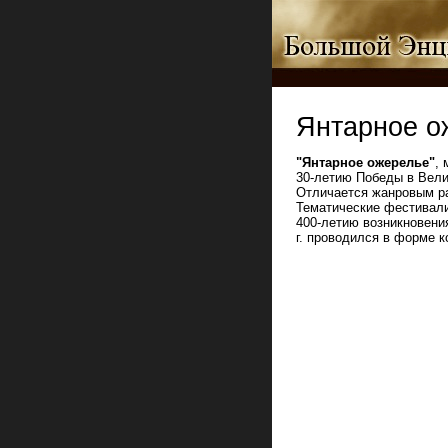
Янтарное о
"Янтарное ожерелье"
,
30‑летию Победы в Велик
Отличается жанровым ра
Тематические фестивали 
400‑летию возникновения
г. проводился в форме к