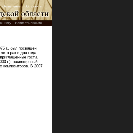
Оглавление
О проекте
ошибку
Написать письмо
75 г., был посвящен
лета раз в два года.
приглашенные гости.
000 г.), посвященный
х композиторов. В 2007