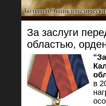
За заслуги пер
областью, орде
"За
Ка
об
в 2
наг
осо