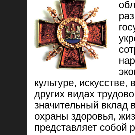
обл
раз
гос
укр
сот
нар
эко
культуре, искусстве,
других видах трудово
значительный вклад 
охраны здоровья, жиз
представляет собой р