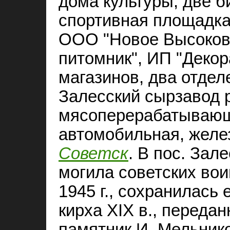
дома культуры, две б
спортивная площадка
ООО "Новое Высоков
питомник", ИП "Декор
магазинов, два отде
Залесский сырзавод 
мясоперерабатывающ
автомобильная, желе
Советск
. В пос. Зал
могила советских вои
1945 г., сохранилась
кирха XIX в., переда
памятник И. Мельник