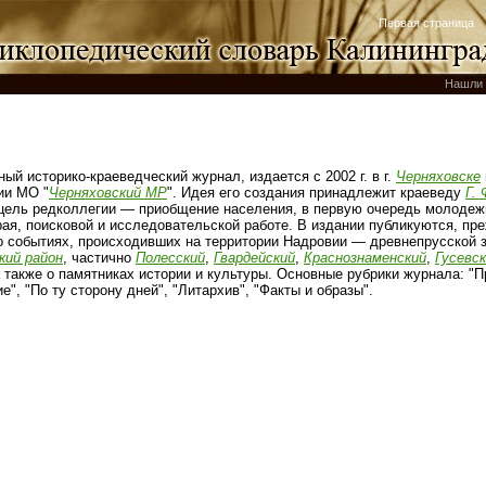
Первая страница
Нашли 
ный историко-краеведческий журнал, издается с 2002 г. в г.
Черняховске
ии МО "
Черняховский МР
". Идея его создания принадлежит краеведу
Г.
цель редколлегии — приобщение населения, в первую очередь молодежи
ая, поисковой и исследовательской работе. В издании публикуются, пре
 событиях, происходивших на территории Надровии — древнепрусской з
кий район
, частично
Полесский
,
Гвардейский
,
Краснознаменский
,
Гусевс
 также о памятниках истории и культуры. Основные рубрики журнала: 
е", "По ту сторону дней", "Литархив", "Факты и образы".