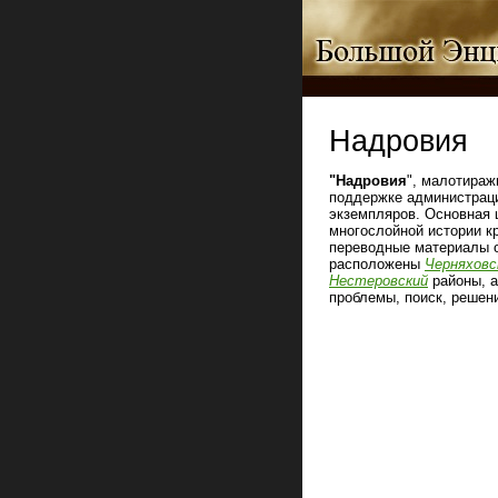
Надровия
"Надровия
", малотираж
поддержке администрац
экземпляров. Основная 
многослойной истории кр
переводные материалы о
расположены
Черняховс
Нестеровский
районы, а
проблемы, поиск, решени