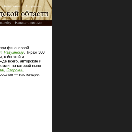
Оглавление
О проекте
ошибку
Написать письмо
при финансовой
 Ф. Разумному
. Тираж 300
, к богатой и
жде всего, авторские и
емли, на которой ныне
кий
,
Озерский
,
"Прошлое — настоящее: