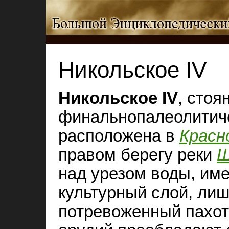
Никольское IV
Никольское IV
, стоя
финальнопалеолитиче
расположена в
Красн
правом берегу реки
Ш
над урезом воды, им
культурный слой, лиш
потревоженный пахот