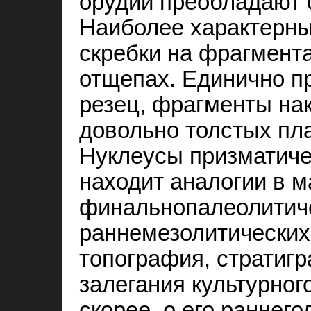
орудий преобладают 
Наиболее характерны
скребки на фрагмент
отщепах. Единично п
резец, фрагменты нак
довольно толстых пла
Нуклеусы призматиче
находит аналогии в 
финальнопалеолитич
раннемезолитических
топография, стратиг
залегания культурног
скорее, о его раннег