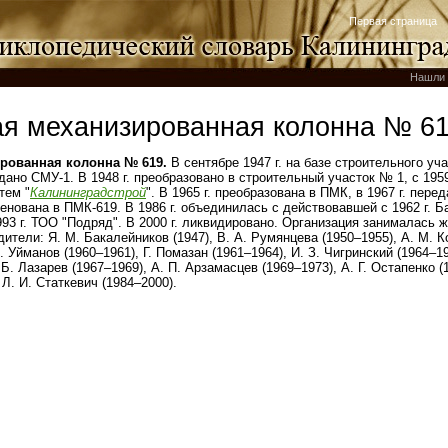
Первая страница
Нашли 
я механизированная колонна № 6
рованная колонна № 619.
В сентябре 1947 г. на базе строительного уч
здано СМУ‑1. В 1948 г. преобразовано в строительный участок № 1, с 1959
атем "
Калининградстрой
". В 1965 г. преобразована в ПМК, в 1967 г. перед
енована в ПМК‑619. В 1986 г. объединилась с действовавшей с 1962 г. 
993 г. ТОО "Подряд". В 2000 г. ликвидировано. Организация занималась
ители: Я. М. Бакалейников (1947), В. А. Румянцева (1950–1955), А. М. Ко
. Уйманов (1960–1961), Г. Помазан (1961–1964), И. З. Чигринский (1964–19
 Б. Лазарев (1967–1969), А. П. Арзамасцев (1969–1973), А. Г. Остапенко (
Л. И. Статкевич (1984–2000).