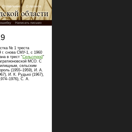
Оглавление
О проекте
ошибку
Написать письмо
19
астка № 1 треста
 г. снова СМУ‑1, с 1960
ана в трест "
Сельстрой
"
Багратионовской МСО. С
 жилищным, сельским
роль (1955–1959), И. А.
67), И. К. Рудько (1967),
1974–1976), С. А.