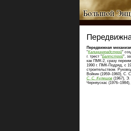
Передвижна
Передвижная механизи
"
Калининградстрой
" со
г. трест "
Балтстрой
", з
как ПМК‑2, сразу переим
1990 г. ПМК-Подряд, с 1
строительством. Руковод
Войкин (1959–1960), С. С
С. С. Кулешов
(1967), Э.
Черняускас (1976–1984), 