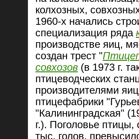
колхозных, совхозны
1960‑х начались стро
специализация ряда
производстве яиц, мя
создан трест "
Птице
совхозов
(в 1973 г. т
птицеводческих стан
производителями яиц,
птицефабрики "Гурьевс
"Калининградская" (19
г.). Поголовье птицы,
тыс. голов, превысило