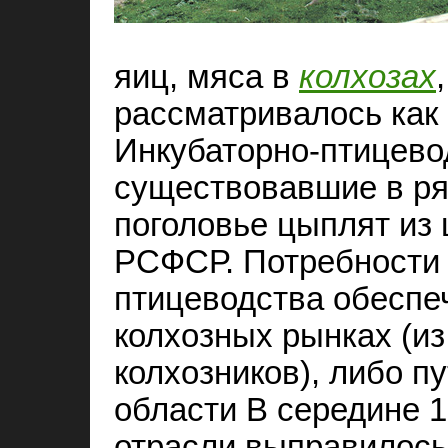
яиц, мяса в
колхозах
рассматривалось как 
Инкубаторно-птицево
существовавшие в ря
поголовье цыплят из
РСФСР. Потребности 
птицеводства обеспе
колхозных рынках (и
колхозников), либо п
области В середине 1
отрасли выправилось