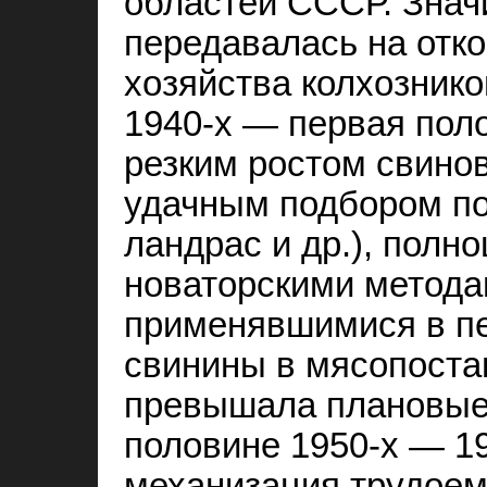
областей СССР. Знач
передавалась на отк
хозяйства колхознико
1940‑х — первая поло
резким ростом свино
удачным подбором по
ландрас и др.), пол
новаторскими метода
применявшимися в пе
свинины в мясопоста
превышала плановые 
половине 1950‑х — 19
механизация трудоем