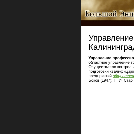
Управление
Калинингра
Управление профессио
областное управление т
Осуществляло контроль 
подготовки квалифициро
предприятий
обществен
Боков (1947); Н. И. Стар