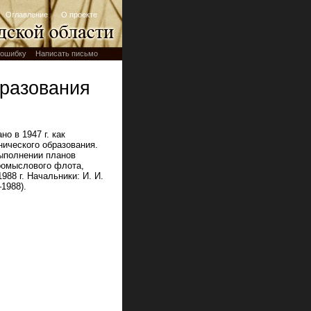
Оглавление
О проекте
ошибку
Написать письмо
бразования
но в 1947 г. как
нического образования.
ыполнении планов
ромыслового флота,
988 г. Начальники: И. И.
1988).