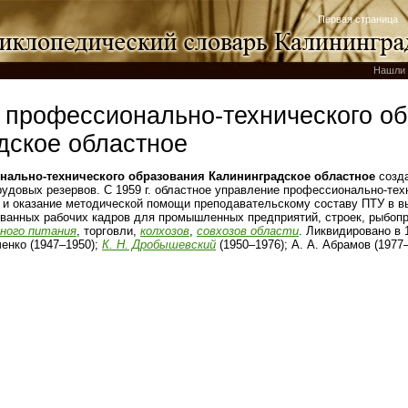
Первая страница
Нашли 
 профессионально-технического о
дское областное
нально-технического образования Калининградское областное
созда
рудовых резервов. С 1959 г. областное управление профессионально-тех
и оказание методической помощи преподавательскому составу ПТУ в в
ванных рабочих кадров для промышленных предприятий, строек, рыбоп
ного питания
, торговли,
колхозов
,
совхозов области
. Ликвидировано в 1
ченко (1947–1950);
К. Н. Дробышевский
(1950–1976); А. А. Абрамов (1977–