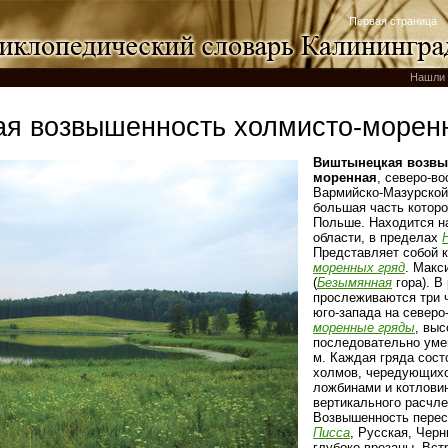
Первая страница
Нашли 
я возвышенность холмисто-морен
Виштынецкая возвы
моренная
, северо-во
Вармийско-Мазурской
большая часть которо
Польше. Находится на
области, в пределах
Представляет собой 
моренных гряд
. Макс
(
Безымянная
гора). В
прослеживаются три 
юго-запада на северо
моренные гряды
, выс
последовательно уме
м. Каждая гряда сост
холмов, чередующихс
ложбинами и котлови
вертикального расчле
Возвышенность перес
Писса
, Русская, Чер
глубоко врезаны. Вст