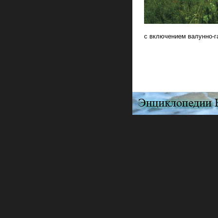
с включением валунно-г