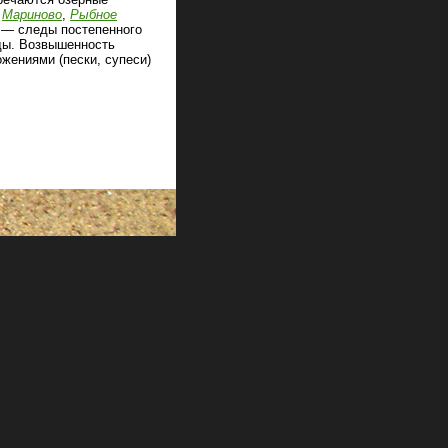
х
Мариново
,
Рыбное
 — следы постепенного
ды. Возвышенность
жениями (пески, супеси)