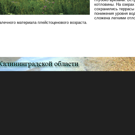
котловины. На озера
сохранились террасы
понижения уровня во
сложена легкими отло
алечного материала плейстоценового возраста.