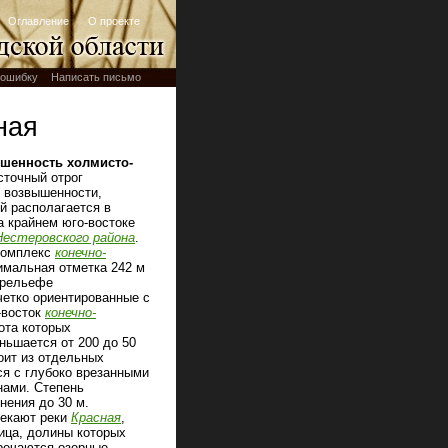
Оглавление
О проекте
ошибку
Написать письмо
ная
шенность холмисто-
сточный отрог
 возвышенности,
й располагается в
 крайнем юго-востоке
Нестеровского района
.
комплекс
конечно-
имальная отметка 242 м
 рельефе
четко ориентированные с
-восток
конечно-
ота которых
ньшается от 200 до 50
оит из отдельных
я с глубоко врезанными
нами. Степень
нения до 30 м.
екают реки
Красная
,
ница, долины которых
речаются озерные