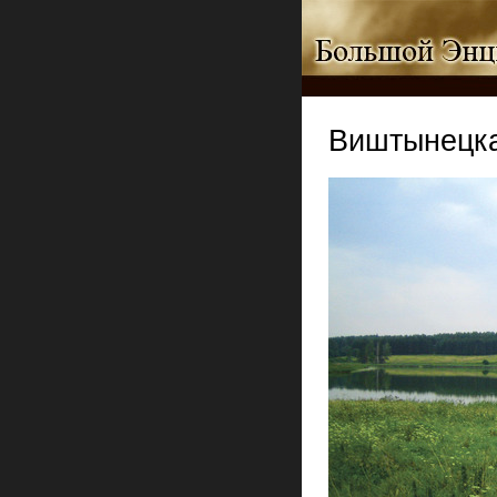
Виштынецка