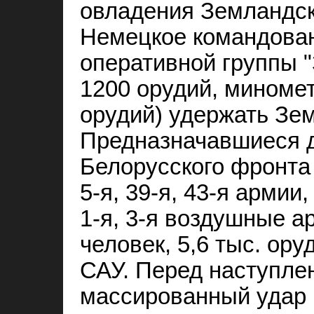
овладения Земландск
Немецкое командова
оперативной группы "
1200 орудий, миномет
орудий) удержать Зе
Предназначавшиеся д
Белорусского фронта 
5‑я, 39‑я, 43‑я армии
1‑я, 3‑я воздушные а
человек, 5,6 тыс. ору
САУ. Перед наступле
массированный удар п