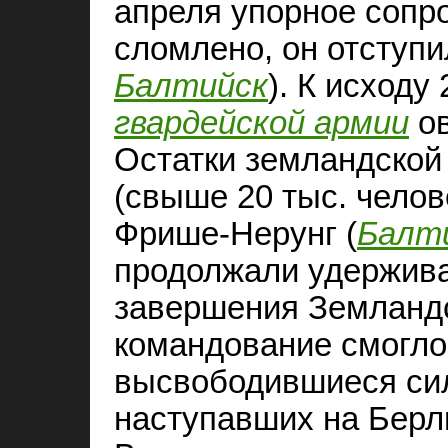
апреля упорное сопр
сломлено, он отступи
Балтийск
). К исходу
гвардейской армии
ов
Остатки земландской
(свыше 20 тыс. челов
Фрише-Нерунг (
Балти
продолжали удержива
завершения Земландс
командование смогло
высвободившиеся сил
наступавших на Берли