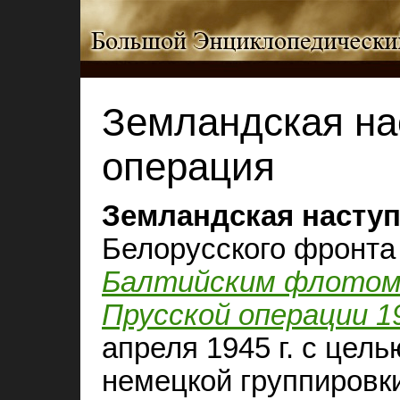
Земландская на
операция
Земландская
насту
Белорусского фронта
Балтийским флото
Прусской операции 1
апреля 1945 г. с цел
немецкой группировк