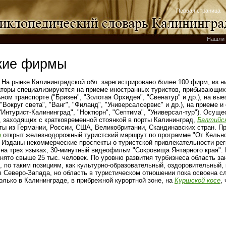
Первая страница
Нашли 
кие фирмы
. На рынке Калининградской обл. зарегистрировано более 100 фирм, из н
аторы специализируются на приеме иностранных туристов, прибывающих 
ом транспорте ("Бризен", "Золотая Орхидея", "Свенатур" и др.), на вы
"Вокруг света", "Ванг", "Филанд", "Универсалсервис" и др.), на приеме и
 "Интурист-Калининград", "Ноктюрн", "Септима", "Универсал-тур"). Осущ
, заходящих с кратковременной стоянкой в порты Калининград,
Балтийс
ты из Германии, России, США, Великобритании, Скандинавских стран. П
и
открыт железнодорожный туристский маршрут по программе "От Кельнс
 Изданы некоммерческие проспекты о туристской привлекательности рег
на трех языках, 30‑минутный видеофильм "Сокровища Янтарного края". 
нято свыше 25 тыс. человек. По уровню развития турбизнеса область за
, по таким позициям, как культурно-образовательный, оздоровительный,
в Северо-Запада, но область в туристическом отношении пока освоена с
олько в Калининграде, в прибрежной курортной зоне, на
Куршской косе
,