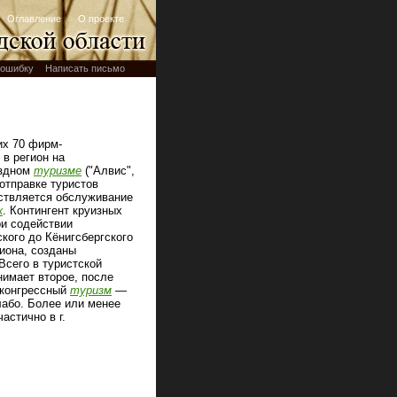
Оглавление
О проекте
ошибку
Написать письмо
их 70 фирм-
в регион на
ездном
туризме
("Алвис",
 отправке туристов
ествляется обслуживание
к
. Контингент круизных
ри содействии
кого до Кёнигсбергского
иона, созданы
Всего в туристской
нимает второе, после
 конгрессный
туризм
—
лабо. Более или менее
 частично в г.