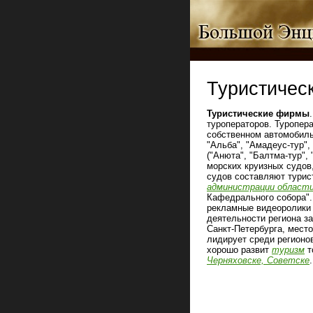
Туристичес
Туристические фирмы
туроператоров. Туропер
собственном автомобильн
"Альба", "Амадеус-тур", 
("Анюта", "Балтма-тур",
морских круизных судов
судов составляют турис
администрации област
Кафедрального собора".
рекламные видеоролики 
деятельности региона за
Санкт-Петербурга, место
лидирует среди регионо
хорошо развит
туризм
т
Черняховске, Советске
.